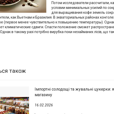
Потом исследователи рассчитали, как
условии минимальных усилий по со
для выращивания кофе земель сокра
тели, как Вьетнам и Бразилия. В экваториальных районах конгол
е (первое менее чувствительно к повышению температуры). Однак
ет климатические сдвиги. Спасти положение сможет распростран
Однак в такому разі потрібно вирубка поки незайманих лісів, що та
Імпортні солодощі та жувальні цукерки: 
магазину
16.02.2026