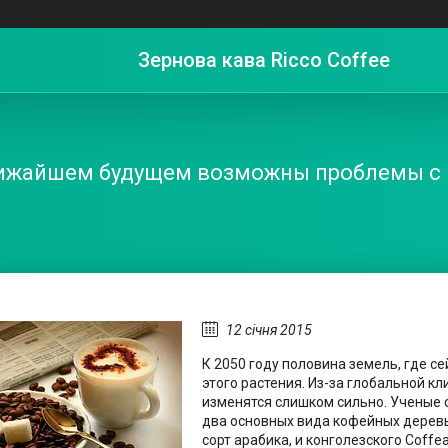
Зернова кава Ricco Coffee
ижайшем будущем возможны проблемы с
12 січня 2015
К 2050 году половина земель, где с
этого растения. Из-за глобальной к
изменятся слишком сильно. Ученые 
два основных вида кофейных деревье
сорт арабика, и конголезского Coffe