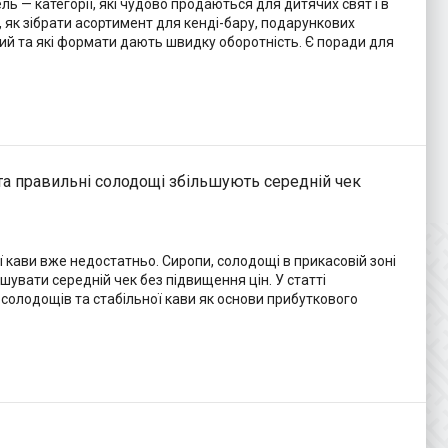
ль — категорії, які чудово продаються для дитячих свят і в
о, як зібрати асортимент для кенді-бару, подарункових
іший та які формати дають швидку оборотність. Є поради для
 та правильні солодощі збільшують середній чек
ї кави вже недостатньо. Сиропи, солодощі в прикасовій зоні
вати середній чек без підвищення цін. У статті
 солодощів та стабільної кави як основи прибуткового