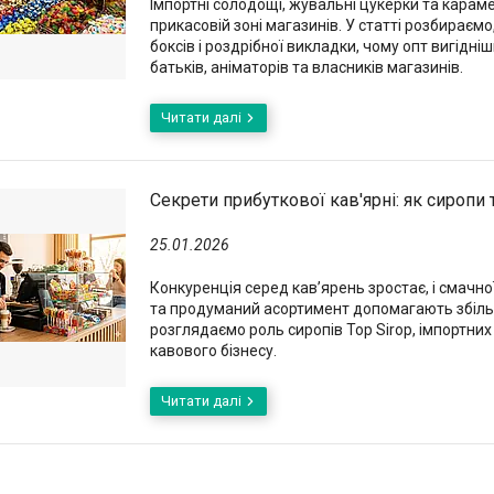
Імпортні солодощі, жувальні цукерки та караме
прикасовій зоні магазинів. У статті розбираєм
боксів і роздрібної викладки, чому опт вигідн
батьків, аніматорів та власників магазинів.
Секрети прибуткової кав'ярні: як сиропи
25.01.2026
Конкуренція серед кав’ярень зростає, і смачно
та продуманий асортимент допомагають збільшу
розглядаємо роль сиропів Top Sirop, імпортних
кавового бізнесу.