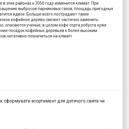
 в этих районах к 2050 году изменится климат. При
кращению выбросов парниковых газов, площадь пригодных
тится вдвое. Больше всего пострадают такие
езское кофейное дерево сможет частично заменить
о, опасаются ученые, в целом кофе сорта робуста хуже
ение посадок кофейных деревьев к более высоким
кож негативно позначиться на кліматі.
як сформувати асортимент для дитячого свята чи