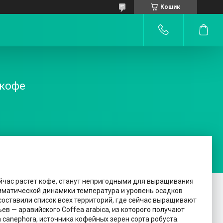
Кошик
 кофе
ейчас растет кофе, станут непригодными для выращивания
лиматической динамики температура и уровень осадков
составили список всех территорий, где сейчас выращивают
в — аравийского Coffea arabica, из которого получают
a canephora, источника кофейных зерен сорта робуста.