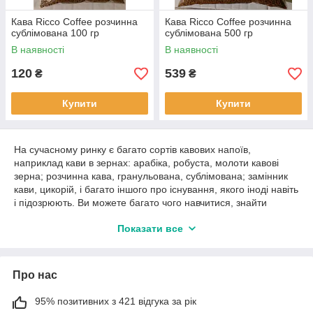
Кава Ricco Coffee розчинна
Кава Ricco Coffee розчинна
сублімована 100 гр
сублімована 500 гр
В наявності
В наявності
120
539
₴
₴
Купити
Купити
На сучасному ринку є багато сортів кавових напоїв,
наприклад кави в зернах: арабіка, робуста, молоти кавові
зерна; розчинна кава, гранульована, сублімована; замінник
кави, цикорій, і багато іншого про існування, якого іноді навіть
і підозрюють. Ви можете багато чого навчитися, знайти
ідеальну каву, яка не шкодить вашому здоров’ю, і вважати її
Показати все
найкориснішою. Але це не так, оскільки будь — яка страва чи
напій, навіть ті самі вітаміни, у великій кількості шкодить
здоров’ю, і кава не є винятком. Не варто передчасно
засмучуватися! У наш час можна знайти все, а також за
Про нас
різноманітними критеріями, які все-таки можна знайти
неповторну й таку каву, яка буде підходити саме Вам!
95% позитивних з 421 відгука за рік