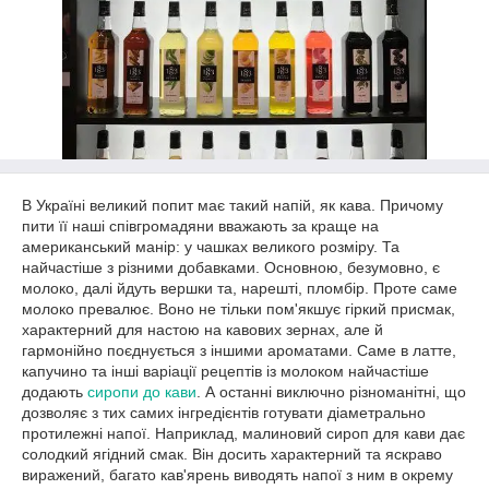
В Україні великий попит має такий напій, як кава. Причому
пити її наші співгромадяни вважають за краще на
американський манір: у чашках великого розміру. Та
найчастіше з різними добавками. Основною, безумовно, є
молоко, далі йдуть вершки та, нарешті, пломбір. Проте саме
молоко превалює. Воно не тільки пом'якшує гіркий присмак,
характерний для настою на кавових зернах, але й
гармонійно поєднується з іншими ароматами. Саме в латте,
капучино та інші варіації рецептів із молоком найчастіше
додають
сиропи до кави
. А останні виключно різноманітні, що
дозволяє з тих самих інгредієнтів готувати діаметрально
протилежні напої. Наприклад, малиновий сироп для кави дає
солодкий ягідний смак. Він досить характерний та яскраво
виражений, багато кав'ярень виводять напої з ним в окрему