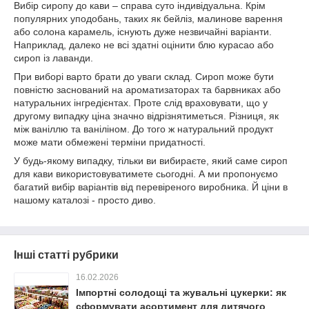
Вибір сиропу до кави – справа суто індивідуальна. Крім
популярних уподобань, таких як бейліз, малинове варення
або солона карамель, існують дуже незвичайні варіанти.
Наприклад, далеко не всі здатні оцінити блю курасао або
сироп із лаванди.
При виборі варто брати до уваги склад. Сироп може бути
повністю заснований на ароматизаторах та барвниках або
натуральних інгредієнтах. Проте слід враховувати, що у
другому випадку ціна значно відрізнятиметься. Різниця, як
між ваніллю та ваніліном. До того ж натуральний продукт
може мати обмежені терміни придатності.
У будь-якому випадку, тільки ви вибираєте, який саме сироп
для кави використовуватимете сьогодні. А ми пропонуємо
багатий вибір варіантів від перевіреного виробника. Й ціни в
нашому каталозі - просто диво.
Інші статті рубрики
16.02.2026
Імпортні солодощі та жувальні цукерки: як
сформувати асортимент для дитячого