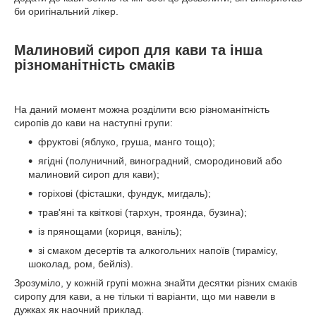
би оригінальний лікер.
Малиновий сироп для кави та інша
різноманітність смаків
На даний момент можна розділити всю різноманітність
сиропів до кави на наступні групи:
фруктові (яблуко, груша, манго тощо);
ягідні (полуничний, виноградний, смородиновий або
малиновий сироп для кави);
горіхові (фісташки, фундук, мигдаль);
трав'яні та квіткові (тархун, троянда, бузина);
із прянощами (кориця, ваніль);
зі смаком десертів та алкогольних напоїв (тирамісу,
шоколад, ром, бейліз).
Зрозуміло, у кожній групі можна знайти десятки різних смаків
сиропу для кави, а не тільки ті варіанти, що ми навели в
дужках як наочний приклад.