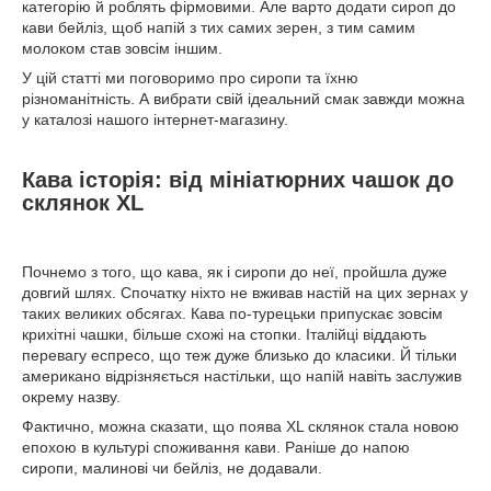
категорію й роблять фірмовими. Але варто додати сироп до
кави бейліз, щоб напій з тих самих зерен, з тим самим
молоком став зовсім іншим.
У цій статті ми поговоримо про сиропи та їхню
різноманітність. А вибрати свій ідеальний смак завжди можна
у каталозі нашого інтернет-магазину.
Кава історія: від мініатюрних чашок до
склянок XL
Почнемо з того, що кава, як і сиропи до неї, пройшла дуже
довгий шлях. Спочатку ніхто не вживав настій на цих зернах у
таких великих обсягах. Кава по-турецьки припускає зовсім
крихітні чашки, більше схожі на стопки. Італійці віддають
перевагу еспресо, що теж дуже близько до класики. Й тільки
американо відрізняється настільки, що напій навіть заслужив
окрему назву.
Фактично, можна сказати, що поява XL склянок стала новою
епохою в культурі споживання кави. Раніше до напою
сиропи, малинові чи бейліз, не додавали.