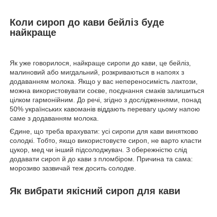
Коли сироп до кави бейліз буде
найкраще
Як уже говорилося, найкраще сиропи до кави, це бейліз,
малиновий або мигдальний, розкриваються в напоях з
додаванням молока. Якщо у вас непереносимість лактози,
можна використовувати соєве, поєднання смаків залишиться
цілком гармонійним. До речі, згідно з дослідженнями, понад
50% українських кавоманів віддають перевагу цьому напою
саме з додаванням молока.
Єдине, що треба врахувати: усі сиропи для кави винятково
солодкі. Тобто, якщо використовуєте сироп, не варто класти
цукор, мед чи інший підсолоджувач. З обережністю слід
додавати сироп й до кави з пломбіром. Причина та сама:
морозиво зазвичай теж досить солодке.
Як вибрати якісний сироп для кави