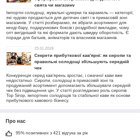
свята чи магазину
Імпортні солодощі, жувальні цукерки та карамель — категорії,
які чудово продаються для дитячих свят і в прикасовій зоні
магазинів. У статті розбираємо, як зібрати асортимент для
кенді-бару, подарункових боксів і роздрібної викладки, чому
опт вигідніший та які формати дають швидку оборотність. Є
поради для батьків, аніматорів та власників магазинів.
25.01.2026
Секрети прибуткової кав'ярні: як сиропи та
правильні солодощі збільшують середній
чек
Конкуренція серед кав’ярень зростає, і смачної кави вже
недостатньо. Сиропи, солодощі в прикасовій зоні та
продуманий асортимент допомагають збільшувати середній
чек без підвищення цін. У статті розглядаємо роль сиропів
Top Sirop, імпортних солодощів та стабільної кави як основи
прибуткового кавового бізнесу.
Про нас
95% позитивних з 421 відгука за рік