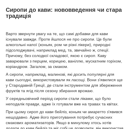
Сиропи до кави: нововведення чи стара
традиція
Варто звернути увагу на те, що самі добавки для кави
існували завжди. Проте йшлося не про сиропи. Це були
алкогольні напої (коньяк, ром чи різні лікери), природні
підсолоджувачі, наприклад мед, та, звичайно ж, спеції.
Причому, без солодкої складової, якою є сироп. Каву
заварювали з перцем, корицею, ваніллю, мускатним горіхом,
коріандром. Загалом, за смаком.
А сиропи, наприклад, малинові, які досить популярні для
кави сьогодні, використовували як ласощі. Вони з'явилися ще
у Стародавній Греції, де стали інструментом для збереження
фруктів та ягід після сезону збирання врожаю.
У середньовічний період сиропи стали ліками, що було
неподалік правди, адже їх готували вже на травах та квітах.
При цьому сироп до кави бейліз, коньяк чи амаретто з'явився
нещодавно. Адже його приготування потребує сучасних
смакових ароматизаторів. Якщо в минулому хтось хотів
додати до кави бейліз та міг собі це дозволити, він використав