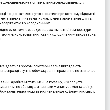
роте холодильник не є оптимальним середовищем для
ковці конденсат може утворюватися при кожному відкритті
негативно впливає на їх смак, руйнує ароматичні олії та
о зберігаються у холодильнику.
бхідне сухе, темне середовище за кімнатної температури
 Таким чином, зберігання кави у холодильнику зіпсує зерна.
.
іка здається зрозумілою: темні зерна виглядають
ак насправді ступінь обсмажування практично не визначає
анні. Арабіка містить менше кофеїну, ніж робуста,
ванням, не збільшує, а навпаки — знижує вміст кофеїну.
смажені зерна можуть містити менше кофеїну, ніж світлі.