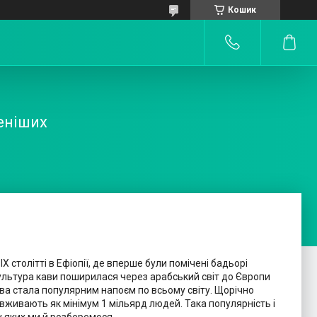
Кошик
еніших
IX столітті в Ефіопії, де вперше були помічені бадьорі
культура кави поширилася через арабський світ до Європи
 кава стала популярним напоєм по всьому світу. Щорічно
і вживають як мінімум 1 мільярд людей. Така популярність і