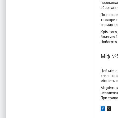
переконан
зберіганн
По-перше,
та закрит
сприяє ок
Крім того
близько 1
Набагато 
Міф №5
Цей міф є
«сильніши
міцність к
Міцність 
незалежно
При трива