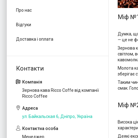
Про нас
Міф №1
Відгуки
Думка, щ
Доставка і оплата
— це не ф
Зернова к
світлом, 
кавомолка
Молота ка
зберігає с
Таким чин
смак. Голо
Зернова кава Ricco Coffe від компанії
Ricco Coffee
Міф №2
ул. Байкальская 6, Дніпро, Україна
Висока ці
характери
Деякі екс
Менеджер