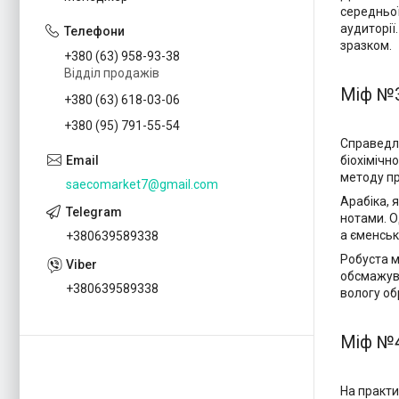
середньої
аудиторії
зразком.
+380 (63) 958-93-38
Відділ продажів
Міф №3
+380 (63) 618-03-06
+380 (95) 791-55-54
Справедли
біохімічн
методу п
saecomarket7@gmail.com
Арабіка, 
нотами. О
а єменськ
+380639589338
Робуста м
обсмажува
+380639589338
вологу об
Міф №4
На практи