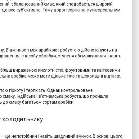
ичений, збалансований смак, який сподобається широкій
— це все суб'єктивно. Тому дорогі зерна не є універсальним
. Відмінності між арабікою і робустою дійсно існують на
 вирощення, способу обробки, ступеня обсмажування і навіть
ся більш вираженою кислотністю, фруктовими та квітковими
льна арабіка може мати щільне тіло та шоколадні відтінки,
пою гіркоту і терпкість. Однак контрольоване
 смаку. Індійська і в'єтнамська робуста, що пройшла
сь до смаку багатьом сортам арабіки.
у холодильнику
— це непотрібний і навіть шкідливий вчинок. В основі цього