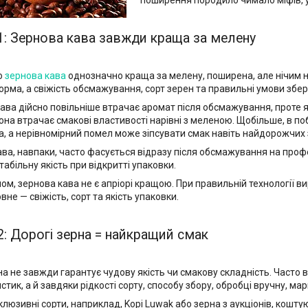
поширення породило чимало міфів, у
: Зернова кава завжди краща за мелену
о
зернова кава
однозначно краща за мелену, поширена, але нічим н
орма, а свіжість обсмажування, сорт зерен та правильні умови збер
ава дійсно повільніше втрачає аромат після обсмажування, проте я
вона втрачає смакові властивості нарівні з меленою. Щобільше, в 
, а нерівномірний помел може зіпсувати смак навіть найдорожчих 
ва, навпаки, часто фасується відразу після обсмажування на профе
табільну якість при відкритті упаковки.
ом, зернова кава не є апріорі кращою. При правильній технології
вне — свіжість, сорт та якість упаковки.
: Дорогі зерна = найкращий смак
на не завжди гарантує чудову якість чи смакову складність. Часто
стик, а й завдяки рідкості сорту, способу збору, обробці вручну, ма
клюзивні сорти, наприклад, Kopi Luwak або зерна з аукціонів, кошту