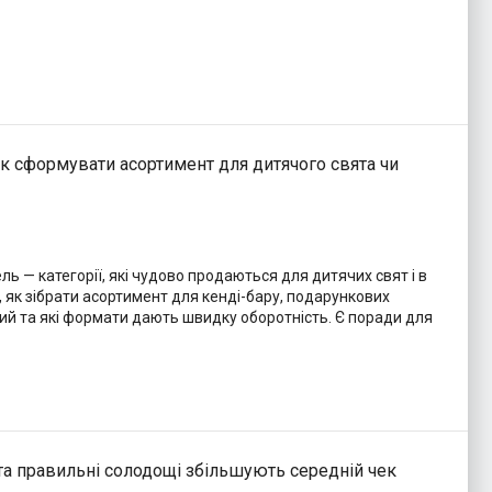
як сформувати асортимент для дитячого свята чи
ль — категорії, які чудово продаються для дитячих свят і в
о, як зібрати асортимент для кенді-бару, подарункових
іший та які формати дають швидку оборотність. Є поради для
 та правильні солодощі збільшують середній чек