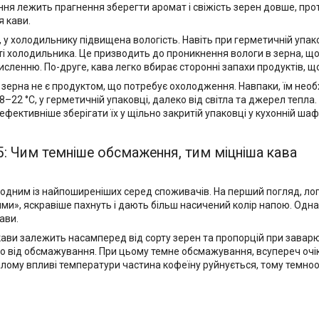
ня лежить прагнення зберегти аромат і свіжість зерен довше, п
я кави.
 у холодильнику підвищена вологість. Навіть при герметичній упа
ті холодильника. Це призводить до проникнення вологи в зерна, що 
исленню. По-друге, кава легко вбирає сторонні запахи продуктів, щ
, зерна не є продуктом, що потребує охолодження. Навпаки, їм нео
8–22 °C, у герметичній упаковці, далеко від світла та джерел тепла.
ефективніше зберігати їх у щільно закритій упаковці у кухонній шафі
: Чим темніше обсмаження, тим міцніша кава
 одним із найпоширеніших серед споживачів. На перший погляд, лог
ми», яскравіше пахнуть і дають більш насичений колір напою. Одн
ави.
кави залежить насамперед від сорту зерен та пропорцій при заварюв
 від обсмажування. При цьому темне обсмажування, всупереч очіку
лому впливі температури частина кофеїну руйнується, тому темнооб