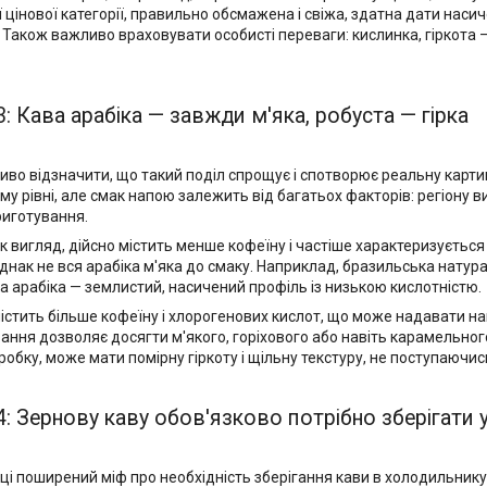
 цінової категорії, правильно обсмажена і свіжа, здатна дати нас
. Також важливо враховувати особисті переваги: ​​кислинка, гіркота 
: Кава арабіка — завжди м'яка, робуста — гірка
во відзначити, що такий поділ спрощує і спотворює реальну картину
ому рівні, але смак напою залежить від багатьох факторів: регіону
риготування.
як вигляд, дійсно містить менше кофеїну і частіше характеризуєть
днак не вся арабіка м'яка до смаку. Наприклад, бразильська натура
а арабіка — землистий, насичений профіль із низькою кислотністю.
істить більше кофеїну і хлорогенових кислот, що може надавати на
ння дозволяє досягти м'якого, горіхового або навіть карамельного
робку, може мати помірну гіркоту і щільну текстуру, не поступаючи
: Зернову каву обов'язково потрібно зберігати 
ці поширений міф про необхідність зберігання кави в холодильнику 