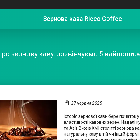
Зернова кава Ricco Coffee
про зернову каву: розвінчуємо 5 найпошир
27 червня 2025
Історія зернової кави бере початок у 
властивості кавових зерен. Надалі 
та Азії. Вже в XVII столітті зернова
натуральну каву в тій чи іншій форм