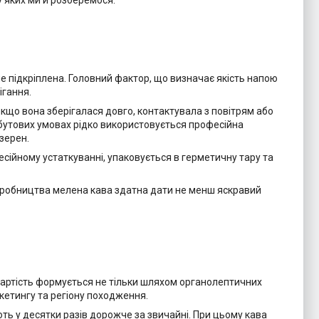
 яких ми й розберемося.
е підкріплена. Головний фактор, що визначає якість напою
ігання.
кщо вона зберігалася довго, контактувала з повітрям або
побутових умовах рідко використовується професійна
зерен.
сійному устаткуванні, упаковується в герметичну тару та
 виробництва мелена кава здатна дати не менш яскравий
 вартість формується не тільки шляхом органолептичних
ркетингу та регіону походження.
ють у десятки разів дорожче за звичайні. При цьому кава