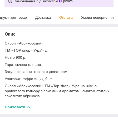
Замовлення під захистом
ідгуки про товар
Доставка
Оплата
Умови повернення
Опис
Сироп «Абрикосовий»
ТМ «TOP sirop» Україна.
Нетто 900 р.
Тара: скляна пляшка;
Закупорювання: ковпак з дозатором;
Упаковка: гофро ящик, 9шт.
Сироп «Абрикосовий» ТМ «Top sirop» Україна -ніжно
оранжевого кольору з приємним ароматом і смаком стиглих
соковитих абрикосів.
Приховати