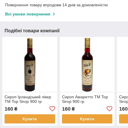
Повернення товару впродовж 14 днів за домовленістю
Всі умови повернення
Подібні товари компанії
Сироп Ірландський лікер
Сироп Амаретто ТМ Top
Сир
ТМ Top Sirop 900 гр
Sirop 900 гр
Siro
160
160
160
₴
₴
Купити
Купити