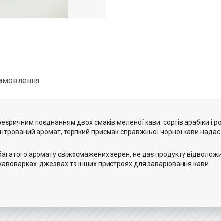
замовлення
феєричним поєднанням двох смаків меленої кави: сортів арабіки і ро
ентрований аромат, терпкий присмак справжньої чорної кави надає 
агатого аромату свіжосмажених зерен, не дає продукту відволожит
кавоварках, джезвах та інших пристроях для заварювання кави.