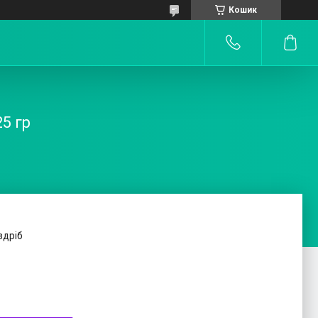
Кошик
5 гр
здріб