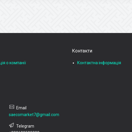
Контакти
ія о компанії
Контактна інформація
saecomarket7@gmail.com