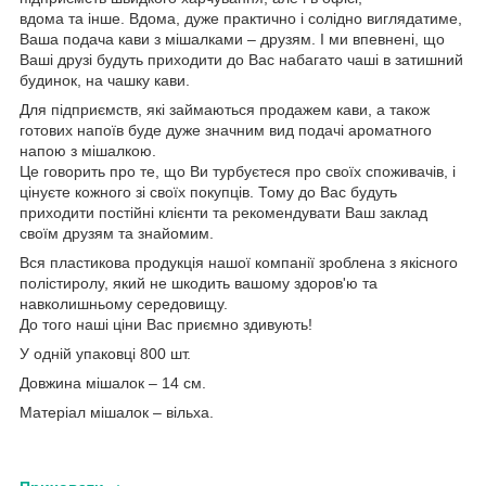
вдома та інше. Вдома, дуже практично і солідно виглядатиме,
Ваша подача кави з мішалками – друзям. І ми впевнені, що
Ваші друзі будуть приходити до Вас набагато чаші в затишний
будинок, на чашку кави.
Для підприємств, які займаються продажем кави, а також
готових напоїв буде дуже значним вид подачі ароматного
напою з мішалкою.
Це говорить про те, що Ви турбуєтеся про своїх споживачів, і
цінуєте кожного зі своїх покупців. Тому до Вас будуть
приходити постійні клієнти та рекомендувати Ваш заклад
своїм друзям та знайомим.
Вся пластикова продукція нашої компанії зроблена з якісного
полістиролу, який не шкодить вашому здоров'ю та
навколишньому середовищу.
До того наші ціни Вас приємно здивують!
У одній упаковці 800 шт.
Довжина мішалок – 14 см.
Матеріал мішалок – вільха.