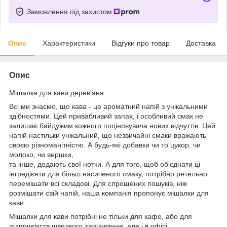
Замовлення під захистом
Опис
Характеристики
Відгуки про товар
Доставка
Опис
Мішалка для кави дерев'яна
Всі ми знаємо, що кава - це ароматний напій з унікальними
здібностями. Цей привабливий запах, і особливий смак не
залишає байдужим кожного поціновувача нових відчуттів. Цей
напій настільки унікальний, що незвичайні смаки вражають
своєю різноманітністю. А будь-які добавки чи то цукор, чи
молоко, чи вершки,
та інше, додають свої нотки. А для того, щоб об'єднати ці
інгредієнти для більш насиченого смаку, потрібно ретельно
перемішати всі складові. Для спрощених пошуків, ніж
розмішати свій напій, наша компанія пропонує мішалки для
кави.
Мішалки для кави потрібні не тільки для кафе, або для
підприємств швидкого харчування, але і в офісі,