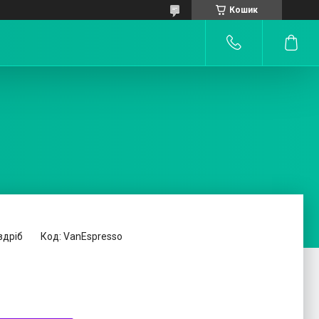
Кошик
здріб
Код:
VanEspresso