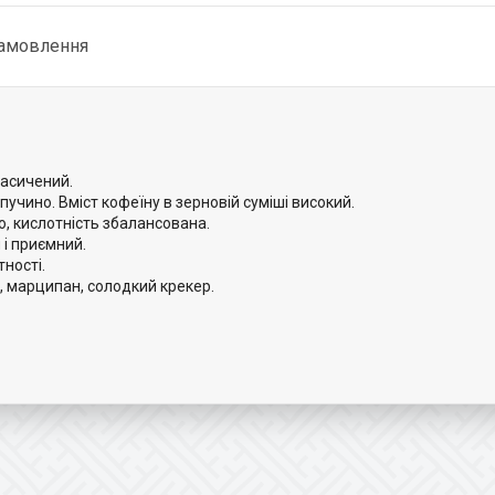
замовлення
насичений.
чино. Вміст кофеїну в зерновій суміші високий.
 кислотність збалансована.
 і приємний.
ності.
, марципан, солодкий крекер.