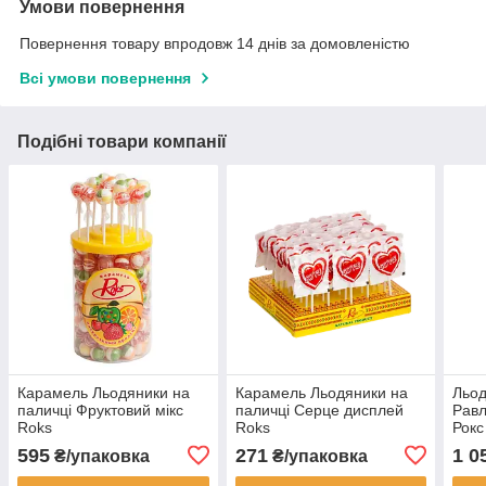
Умови повернення
Повернення товару впродовж 14 днів за домовленістю
Всі умови повернення
Подібні товари компанії
Карамель Льодяники на
Карамель Льодяники на
Льод
паличці Фруктовий мікс
паличці Серце дисплей
Равл
Roks
Roks
Рокс
595
271
1 0
₴/упаковка
₴/упаковка