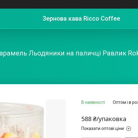
Зернова кава Ricco Coffee
арамель Льодяники на паличці Равлик Ro
В наявності
Оптом і в ро
588 ₴/упаковка
Показати оптові ціни