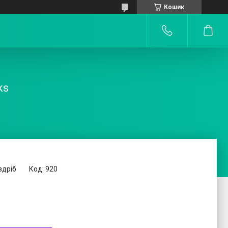
Кошик
ks
здріб
Код:
920