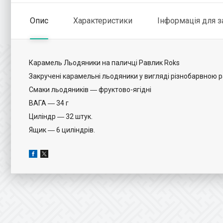
Опис
Характеристики
Інформація для 
Карамель Льодяники на паличці Равлик Roks
Закручені карамельні льодяники у вигляді різнобарвною р
Смаки льодяників ― фруктово-ягідні
ВАГА ― 34 г
Циліндр ― 32 штук.
Ящик ― 6 циліндрів.