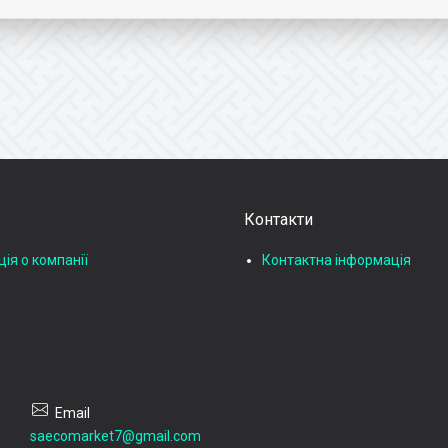
Контакти
ія о компанії
Контактна інформація
saecomarket7@gmail.com