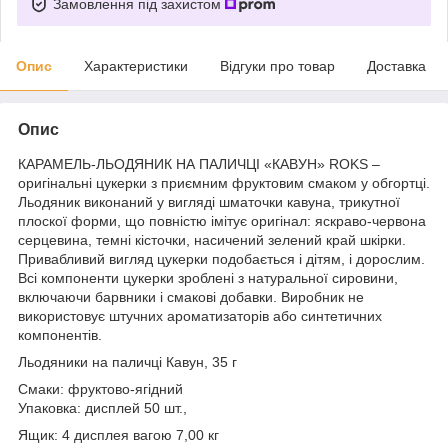
Замовлення під захистом
Опис
Характеристики
Відгуки про товар
Доставка
Опис
КАРАМЕЛЬ-ЛЬОДЯНИК НА ПАЛИЧЦІ «КАВУН» ROKS –
оригінальні цукерки з приємним фруктовим смаком у обгортці.
Льодяник виконаний у вигляді шматочки кавуна, трикутної
плоскої форми, що повністю імітує оригінал: яскраво-червона
серцевина, темні кісточки, насичений зелений край шкірки.
Привабливий вигляд цукерки подобається і дітям, і дорослим.
Всі компоненти цукерки зроблені з натуральної сировини,
включаючи барвники і смакові добавки. Виробник не
використовує штучних ароматизаторів або синтетичних
компонентів.
Льодяники на паличці Кавун, 35 г
Смаки: фруктово-ягідний
Упаковка: дисплей 50 шт.,
Ящик: 4 дисплея вагою 7,00 кг