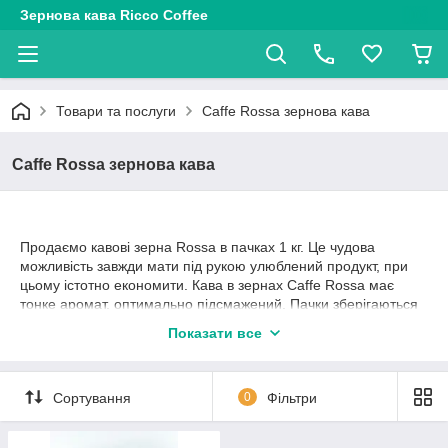
Зернова кава Ricco Coffee
Товари та послуги
Caffe Rossa зернова кава
Caffe Rossa зернова кава
Продаємо кавові зерна Rossa в пачках 1 кг. Це чудова
можливість завжди мати під рукою улюблений продукт, при
цьому істотно економити. Кава в зернах Caffe Rossa має
тонке аромат, оптимально підсмажений. Пачки зберігаються
при дотриманні всіх правил, мають тривалий термін
Показати все
реалізації. Ми раді співпраці не тільки з роздрібними
клієнтами, але й закладами HReCa на постійному
фундаменті.
Сортування
0
Фільтри
Зернова кава Rossa в пачках 1 кг